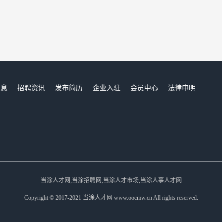
信息
招聘资讯
发布简历
企业入驻
会员中心
法律申明
们
当涂人才网,当涂招聘网,当涂人才市场,当涂人事人才网
Copyright © 2017-2021 当涂人才网 www.oocmw.cn All rights reserved.