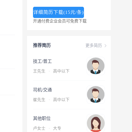
详细简历下载(15元/条)
开通付费企业会员可免费下载
推荐简历
更多简历
技工/普工
王先生
·
高中以下
司机/交通
崔先生
·
高中以下
其他职位
卢女士
·
大专