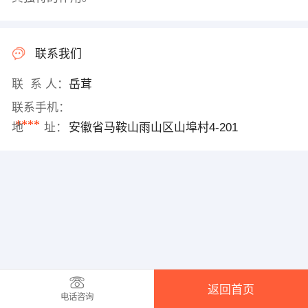
联系我们
联 系 人：
岳茸
联系手机：
****
地 址：
安徽省马鞍山雨山区山埠村4-201
返回首页
电话咨询