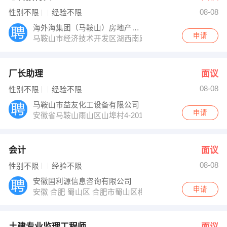
08-08
性别不限
经验不限
海外海集团（马鞍山）房地产开发有限公司
申请
马鞍山市经济技术开发区湖西南路１号
厂长助理
面议
08-08
性别不限
经验不限
马鞍山市益友化工设备有限公司
申请
安徽省马鞍山雨山区山埠村4-201
会计
面议
08-08
性别不限
经验不限
安徽国利源信息咨询有限公司
申请
安徽 合肥 蜀山区 合肥市蜀山区梅山路18号IFC国际金融中
土建专业监理工程师
面议