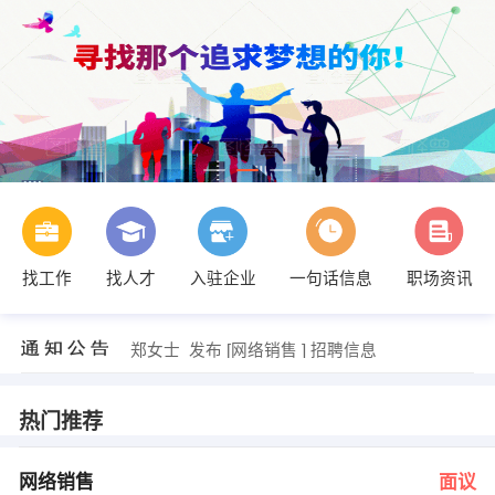
岳茸 发布 [厂长助理 ] 招聘信息
【沈阳兴兴承辉物流有限公司】 强势入驻
【当涂县行乐知旅游服务有限公司】 强势入驻
找工作
找人才
入驻企业
一句话信息
职场资讯
【安徽星诺化工有限公司 】 强势入驻
【马鞍山市益友化工设备有限公司 】 强势入驻
【马鞍山市米兰春天婚纱影楼 】 强势入驻
郑女士 发布 [网络销售 ] 招聘信息
人事部 发布 [办公室文员 ] 招聘信息
邓专员 发布 [课程规划师 ] 招聘信息
许美林 发布 [总台接待员 ] 招聘信息
热门推荐
岳茸 发布 [厂长助理 ] 招聘信息
【沈阳兴兴承辉物流有限公司】 强势入驻
网络销售
面议